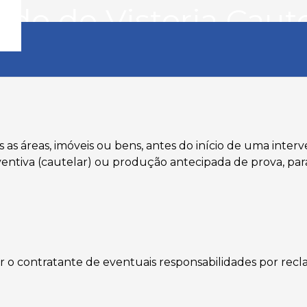
udo de Vistoria Caute
e Vistoria Cautelar
as as áreas, imóveis ou bens, antes do início de uma int
ntiva (cautelar) ou produção antecipada de prova, para
ar o contratante de eventuais responsabilidades por rec