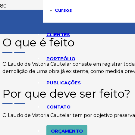
La
Cursos
Home
»
Serviços
»
Perícias de Engenharia Civil
»
Laudo d
CLIENTES
O que é feito
PORTFÓLIO
O Laudo de Vistoria Cautelar consiste em registrar tod
demolição de uma obra já existente, como medida preve
PUBLICAÇÕES
Por que deve ser feito?
CONTATO
O Laudo de Vistoria Cautelar tem por objetivo preserv
ORÇAMENTO