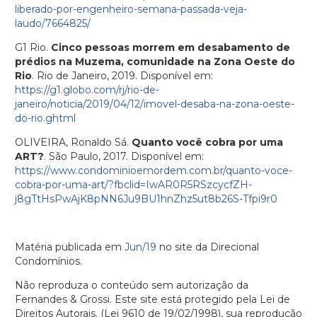
liberado-por-engenheiro-semana-passada-veja-
laudo/7664825/
G1 Rio.
Cinco pessoas morrem em desabamento de
prédios na Muzema, comunidade na Zona Oeste do
Rio
. Rio de Janeiro, 2019. Disponível em:
https://g1.globo.com/rj/rio-de-
janeiro/noticia/2019/04/12/imovel-desaba-na-zona-oeste-
do-rio.ghtml
OLIVEIRA, Ronaldo Sá.
Quanto você cobra por uma
ART?
. São Paulo, 2017. Disponível em:
https://www.condominioemordem.com.br/quanto-voce-
cobra-por-uma-art/?fbclid=IwAR0R5RSzcycfZH-
j8gTtHsPwAjK8pNN6Ju9BU1hnZhz5ut8b26S-Tfpi9r0
Matéria publicada em
Jun/19
no site da Direcional
Condomínios.
Não reproduza o conteúdo sem autorização da
Fernandes & Grossi. Este site está protegido pela Lei de
Direitos Autorais. (Lei 9610 de 19/02/1998), sua reprodução