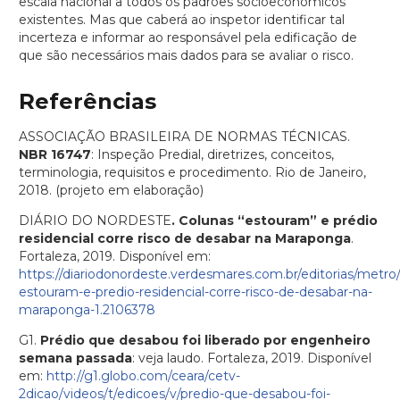
escala nacional a todos os padrões socioeconômicos
existentes. Mas que caberá ao inspetor identificar tal
incerteza e informar ao responsável pela edificação de
que são necessários mais dados para se avaliar o risco.
Referências
ASSOCIAÇÃO BRASILEIRA DE NORMAS TÉCNICAS.
NBR 16747
: Inspeção Predial, diretrizes, conceitos,
terminologia, requisitos e procedimento. Rio de Janeiro,
2018. (projeto em elaboração)
DIÁRIO DO NORDESTE
. Colunas “estouram” e prédio
residencial corre risco de desabar na Maraponga
.
Fortaleza, 2019. Disponível em:
https://diariodonordeste.verdesmares.com.br/editorias/metro/
estouram-e-predio-residencial-corre-risco-de-desabar-na-
maraponga-1.2106378
G1.
Prédio que desabou foi liberado por engenheiro
semana passada
: veja laudo. Fortaleza, 2019. Disponível
em:
http://g1.globo.com/ceara/cetv-
2dicao/videos/t/edicoes/v/predio-que-desabou-foi-