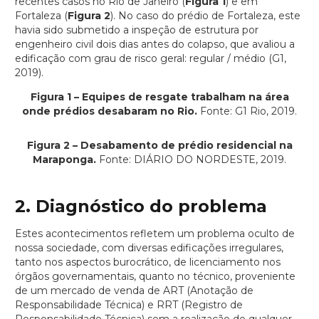
recentes casos no Rio de Janeiro (
Figura 1
) e em
Fortaleza (
Figura 2
). No caso do prédio de Fortaleza, este
havia sido submetido a inspeção de estrutura por
engenheiro civil dois dias antes do colapso, que avaliou a
edificação com grau de risco geral: regular / médio (G1,
2019).
Figura
1
– Equipes de resgate trabalham na área
onde prédios desabaram no Rio.
Fonte: G1 Rio, 2019.
Figura
2
– Desabamento de prédio residencial na
Maraponga.
Fonte: DIÁRIO DO NORDESTE, 2019.
2. Diagnóstico do problema
Estes acontecimentos refletem um problema oculto de
nossa sociedade, com diversas edificações irregulares,
tanto nos aspectos burocrático, de licenciamento nos
órgãos governamentais, quanto no técnico, proveniente
de um mercado de venda de ART (Anotação de
Responsabilidade Técnica) e RRT (Registro de
Responsabilidade Técnica) sem a realização de qualquer